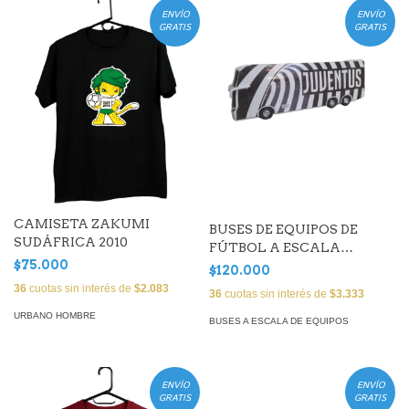
ENVÍO
ENVÍO
GRATIS
GRATIS
CAMISETA ZAKUMI
BUSES DE EQUIPOS DE
SUDÁFRICA 2010
FÚTBOL A ESCALA
$75.000
JUVENTUS DE TURÍN
$120.000
36
cuotas sin interés de
$2.083
36
cuotas sin interés de
$3.333
URBANO HOMBRE
BUSES A ESCALA DE EQUIPOS
ENVÍO
ENVÍO
GRATIS
GRATIS