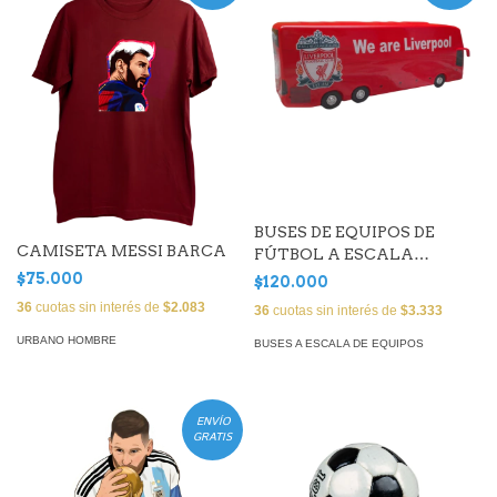
BUSES DE EQUIPOS DE
CAMISETA MESSI BARCA
FÚTBOL A ESCALA
LIVERPOOL
$75.000
$120.000
36
cuotas sin interés de
$2.083
36
cuotas sin interés de
$3.333
URBANO HOMBRE
BUSES A ESCALA DE EQUIPOS
ENVÍO
GRATIS