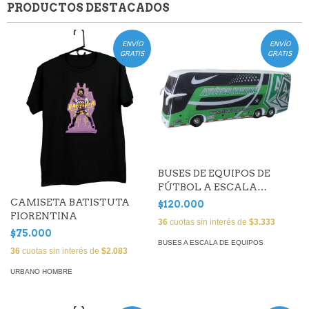
PRODUCTOS DESTACADOS
ENVÍO
ENVÍO
GRATIS
GRATIS
BUSES DE EQUIPOS DE
FÚTBOL A ESCALA
(Atlético Nacional)
CAMISETA BATISTUTA
$120.000
FIORENTINA
36
cuotas sin interés de
$3.333
$75.000
BUSES A ESCALA DE EQUIPOS
36
cuotas sin interés de
$2.083
URBANO HOMBRE