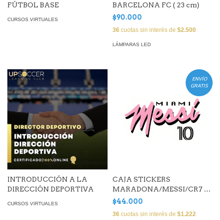
FÚTBOL BASE
BARCELONA FC ( 23 cm)
$90.000
CURSOS VIRTUALES
36
cuotas sin interés de
$2.500
LÁMPARAS LED
ENVÍO
GRATIS
INTRODUCCIÓN A LA
CAJA STICKERS
DIRECCIÓN DEPORTIVA
MARADONA/MESSI/CR7 x
25 (unidades)
$44.000
CURSOS VIRTUALES
36
cuotas sin interés de
$1.222