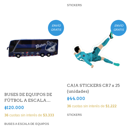
STICKERS
ENVÍO
ENVÍO
GRATIS
GRATIS
CAJA STICKERS CR7 x 25
(unidades)
BUSES DE EQUIPOS DE
$44.000
FÚTBOL A ESCALA
(Millonarios F.C.)
36
cuotas sin interés de
$1.222
$120.000
STICKERS
36
cuotas sin interés de
$3.333
BUSES A ESCALA DE EQUIPOS