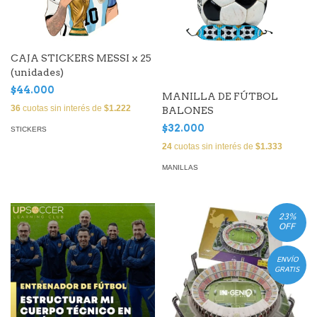
CAJA STICKERS MESSI x 25
(unidades)
$44.000
MANILLA DE FÚTBOL
36
cuotas sin interés de
$1.222
BALONES
$32.000
STICKERS
24
cuotas sin interés de
$1.333
MANILLAS
23
%
OFF
ENVÍO
GRATIS